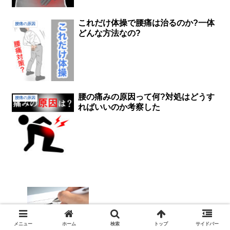
これだけ体操で腰痛は治るのか?一体
腰痛の原因
どんな方法なの?
腰の痛みの原因って何?対処はどうす
腰痛の原因
ればいいのか考察した
腰痛と病名について。どんな要素が考え
られるのか？
メニュー
ホーム
検索
トップ
サイドバー