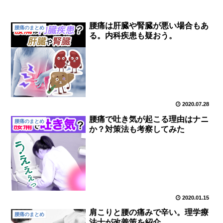
腰痛は肝臓や腎臓が悪い場合もあ
腰痛のまとめ
る。内科疾患も疑おう。
2020.07.28
腰痛で吐き気が起こる理由はナニ
腰痛のまとめ
か？対策法も考察してみた
2020.01.15
肩こりと腰の痛みで辛い。理学療
腰痛のまとめ
法士が改善策を紹介