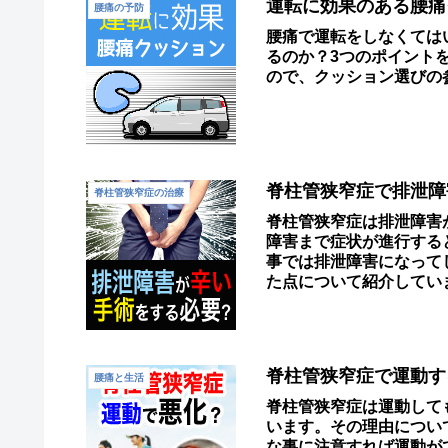
運転に効果のある腰痛
腰痛の予防
腰痛で運転をしなくては
るのか？3つのポイント
ので、クッション選びの
脊柱管狭窄症で排泄障
脊柱管狭窄症の治療
脊柱管狭窄症は排泄障害
障害まで症状が進行する
事では排泄障害になって
た点について紹介してい
に役立てられたらうれし
脊柱管狭窄症で運動す
腰痛と生活
脊柱管狭窄症は運動して
います。その理由につい
な事に注意すれば運動が